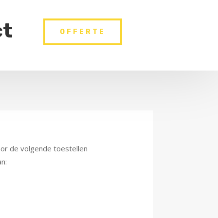
ct
OFFERTE
oor de volgende toestellen
n: