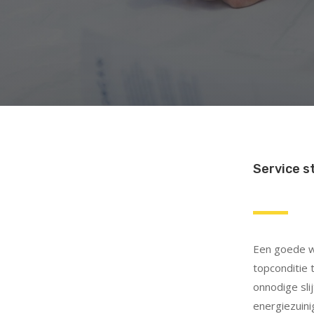
Service s
Een goede we
topconditie 
onnodige sli
energiezuini