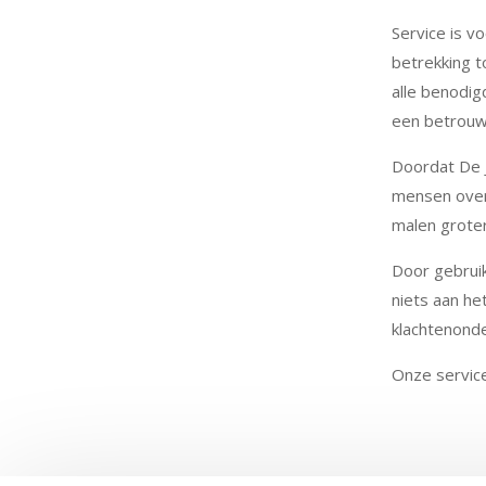
Service is v
betrekking t
alle benodig
een betrouw
Doordat De J
mensen over 
malen groter
Door gebruik
niets aan he
klachtenond
Onze service