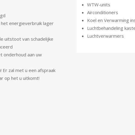
WTW-units
Airconditioners
ngd
Koel en Verwarming ins
 het energieverbruik lager
Luchtbehandeling kast
Luchtverwarmers
de uitstoot van schadelijke
uceerd
het onderhoud aan uw
! Er zal met u een afspraak
r op het u uitkomt!