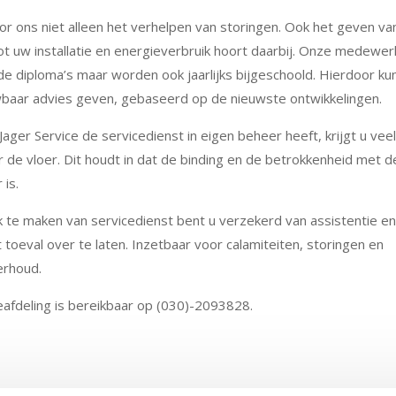
oor ons niet alleen het verhelpen van storingen. Ook het geven v
ot uw installatie en energieverbruik hoort daarbij. Onze medewe
de diploma’s maar worden ook jaarlijks bijgeschoold. Hierdoor ku
baar advies geven, gebaseerd op de nieuwste ontwikkelingen.
ager Service de servicedienst in eigen beheer heeft, krijgt u vee
de vloer. Dit houdt in dat de binding en de betrokkenheid met de
 is.
 te maken van servicedienst bent u verzekerd van assistentie en
t toeval over te laten. Inzetbaar voor calamiteiten, storingen en
erhoud.
afdeling is bereikbaar op (030)-2093828.