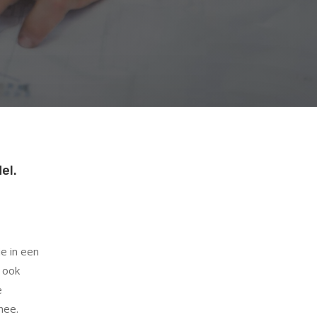
el.
ie in een
 ook
e
nee.