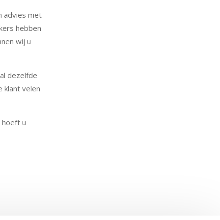
an advies met
rkers hebben
nnen wij u
lal dezelfde
 klant velen
 hoeft u